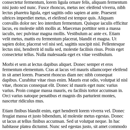
consectetur fermentum, lorem ligula ornare felis, aliquam fermentum
nisi justo sed nunc. Fusce rhoncus, metus nec eleifend viverra, nibh
lectus pharetra ligula, eget sagittis odio sapien at ante. Praesent
ultrices imperdiet metus, et eleifend est tempor quis. Aliquam
convallis dolor nec leo interdum fermentum. Quisque iaculis efficitur
lacus, eu molestie nibh mollis at. Maecenas porttitor sem a massa
iaculis, nec pulvinar magna mollis. Vestibulum ac ante ex. Etiam
velit metus, mattis eu fermentum placerat, blandit et magna. Ut
sapien dolor, placerat vel nisi sed, sagittis suscipit nisl. Pellentesque
lectus nisi, hendrerit id nulla sed, molestie facilisis risus. Proin eget
consectetur tellus. Nulla malesuada eget ex vitae vestibulum.
Morbi et sem at lectus dapibus aliquet. Donec semper et eros
fermentum elementum. Cras at lacus vel mauris ullamcorper eleifend
in sit amet lorem. Praesent rhoncus diam nec nibh consequat
dapibus. Curabitur vitae risus enim. Mauris erat odio, volutpat id nisl
vitae, rhoncus consequat elit. Donec id mauris eget nunc varius
varius. Proin congue massa mauris, eu facilisis tortor accumsan in.
Orci varius natoque penatibus et magnis dis parturient montes,
nascetur ridiculus mus.
Etiam finibus blandit enim, eget hendrerit lorem viverra vel. Donec
feugiat massa et justo bibendum, id molestie metus egestas. Donec
ut lacus at tellus finibus accumsan. Sed ut volutpat neque. In hac
habitasse platea dictumst. Nunc sed egestas justo, sit amet commodo