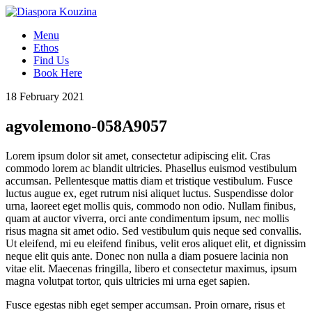
Menu
Ethos
Find Us
Book Here
18 February 2021
agvolemono-058A9057
Lorem ipsum dolor sit amet, consectetur adipiscing elit. Cras
commodo lorem ac blandit ultricies. Phasellus euismod vestibulum
accumsan. Pellentesque mattis diam et tristique vestibulum. Fusce
luctus augue ex, eget rutrum nisi aliquet luctus. Suspendisse dolor
urna, laoreet eget mollis quis, commodo non odio. Nullam finibus,
quam at auctor viverra, orci ante condimentum ipsum, nec mollis
risus magna sit amet odio. Sed vestibulum quis neque sed convallis.
Ut eleifend, mi eu eleifend finibus, velit eros aliquet elit, et dignissim
neque elit quis ante. Donec non nulla a diam posuere lacinia non
vitae elit. Maecenas fringilla, libero et consectetur maximus, ipsum
magna volutpat tortor, quis ultricies mi urna eget sapien.
Fusce egestas nibh eget semper accumsan. Proin ornare, risus et